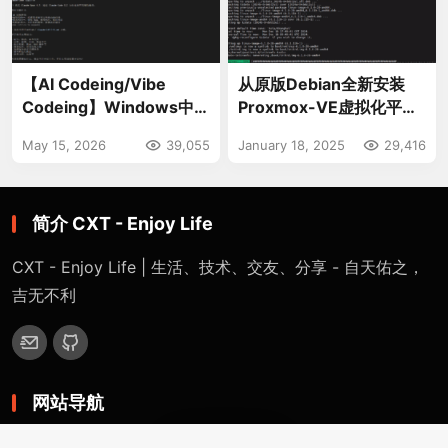
【AI Codeing/Vibe
从原版Debian全新安装
Codeing】Windows中
Proxmox-VE虚拟化平台
WSL(Ubuntu)安装
教程
May 15, 2026
39,055
January 18, 2025
29,416
Claude Code和CC
Switch的全过程
简介 CXT - Enjoy Life
CXT - Enjoy Life | 生活、技术、交友、分享 - 自天佑之，
吉无不利
网站导航
首页
特色专题
1