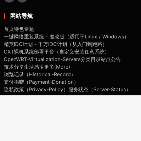
网站导航
首页
特色专题
一键网络重装系统 - 魔改版（适用于Linux / Windows）
精英IDC计划 - 千万IDC计划（从入门到跑路）
CXT裸机系统部署平台（自定义安装任意系统）
OpenWRT-Virtualization-Servers
分类目录
站点公告
技术分享
生活感悟
更多(More)
浏览记录（Historical-Record）
支付捐赠（Payment-Donation）
隐私政策（Privacy-Policy）
服务状态（Server-Status）
友情链接（Link）
联系我们（Contact-US）
关于我们（About-Me）
友情链接
CXT | 自天佑之 吉无不利
润隍科技