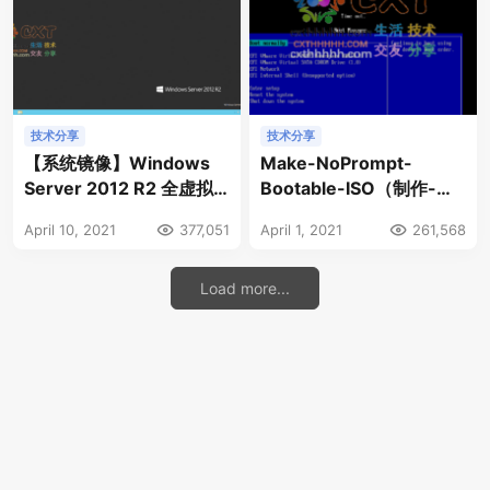
技术分享
技术分享
【系统镜像】Windows
Make-NoPrompt-
Server 2012 R2 全虚拟
Bootable-ISO（制作-无
化驱动 数据中心 简体中文
需按键提示-可启动
April 10, 2021
377,051
April 1, 2021
261,568
版 纯净完整版 DD包
Windows原版ISO）
v4.29
Load more...