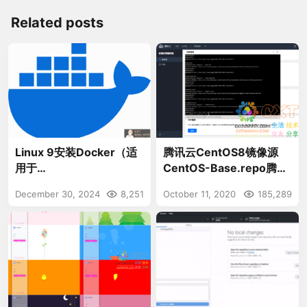
Related posts
Linux 9安装Docker（适
腾讯云CentOS8镜像源
用于
CentOS-Base.repo腾讯
RHEL9/Rocky9/Alma9/
自家内网源和外网源更换
December 30, 2024
8,251
October 11, 2020
185,289
Oracle9/CentOS9）
替换