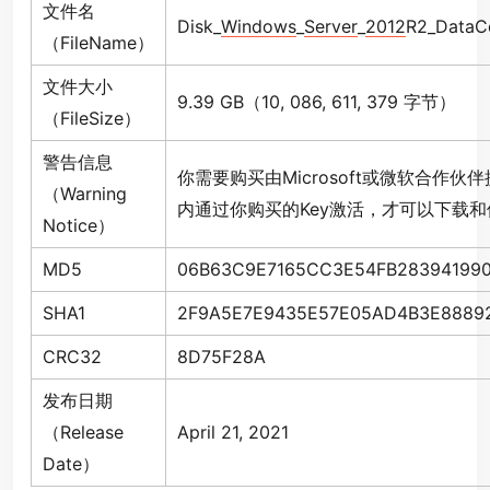
文件名
Disk_
Windows
_
Server
_
2012
R2_DataC
（FileName）
文件大小
9.39 GB（10, 086, 611, 379 字节）
（FileSize）
警告信息
你需要购买由Microsoft或微软合作
（Warning
内通过你购买的Key激活，才可以下载
Notice）
MD5
06B63C9E7165CC3E54FB28394199
SHA1
2F9A5E7E9435E57E05AD4B3E88892
CRC32
8D75F28A
发布日期
（Release
April 21, 2021
Date）