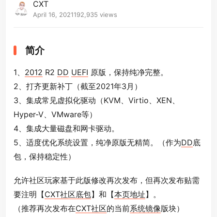
CXT
April 16, 2021
192,935 views
简介
1、
2012
R2
DD
UEFI
原版，保持纯净完整。
2、打齐更新补丁（截至2021年3月）
3、集成常见虚拟化驱动（KVM、Virtio、XEN、
Hyper-V、VMware等）
4、集成大量磁盘和网卡驱动。
5、适度优化系统设置，纯净原版无精简。（作为
DD
底
包，保持稳定性）
允许社区玩家基于此版修改再次发布，但再次发布贴需
要注明【
CXT社区底包
】和【
本页地址
】。
（推荐再次发布在
CXT社区
的当前
系统镜像
版块）