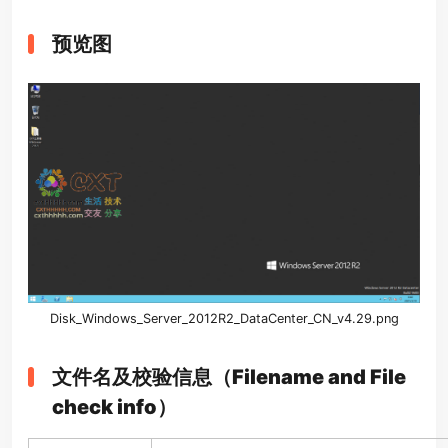
预览图
Disk_
Windows
_
Server
_
2012
R2_DataCenter_CN_v4.29.png
文件名及校验信息（Filename and File
check info）