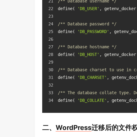
/** Database username */
define( 
'DB_USER'
, getenv_docker
/** Database password */
define( 
'DB_PASSWORD'
, getenv_do
/** Database hostname */
define( 
'DB_HOST'
, getenv_docker
/** Database charset to use in c
define( 
'DB_CHARSET'
, getenv_doc
/** The database collate type. D
define( 
'DB_COLLATE'
, getenv_doc
二、
WordPress
迁移后的文件