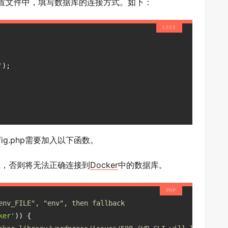
置文件中，填写数据库的连接方式。如下：
'
);
nfig.php需要加入以下函数。
数，否则将无法正确连接到
Docker
中的数据库。
env_FILE", "env", then fallback
ker'
)) {