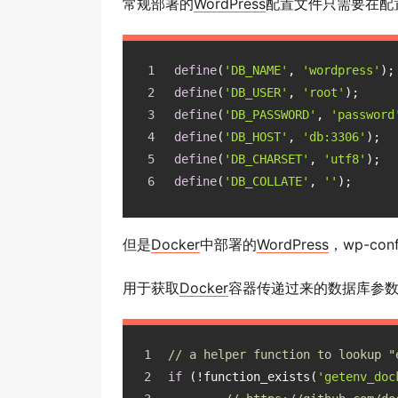
常规部署的
WordPress
配置文件只需要在配
define
(
'DB_NAME'
, 
'wordpress'
);
define
(
'DB_USER'
, 
'root'
);
define
(
'DB_PASSWORD'
, 
'password
define
(
'DB_HOST'
, 
'db:3306'
);
define
(
'DB_CHARSET'
, 
'utf8'
);
define
(
'DB_COLLATE'
, 
''
);
但是
Docker
中部署的
WordPress
，wp-co
用于获取
Docker
容器传递过来的数据库参
// a helper function to lookup "
if
 (!function_exists(
'getenv_doc