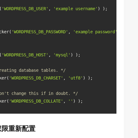
(
'WORDPRESS_DB_USER'
, 
'example username'
) );
cker(
'WORDPRESS_DB_PASSWORD'
, 
'example password'
) );
(
'WORDPRESS_DB_HOST'
, 
'mysql'
) );
reating database tables. */
ker(
'WORDPRESS_DB_CHARSET'
, 
'utf8'
) );
on't change this if in doubt. */
ker(
'WORDPRESS_DB_COLLATE'
, 
''
) );
权限重新配置