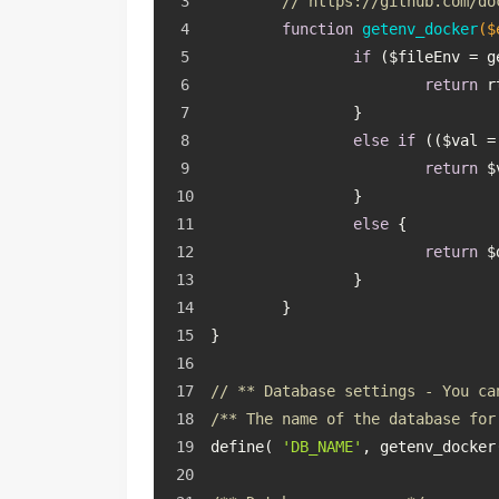
// https://github.com/do
function
getenv_docker
($
if
 ($fileEnv = g
return
 r
		}
else
if
 (($val =
return
 $
		}
else
 {
return
 $
		}
	}
}
// ** Database settings - You ca
/** The name of the database for
define( 
'DB_NAME'
, getenv_docker