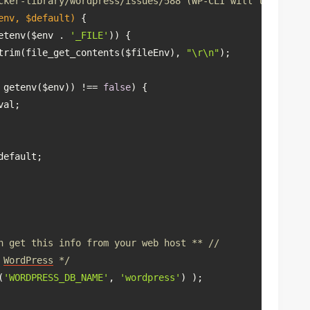
cker-library/wordpress/issues/588 (WP-CLI will load this
env, $default)
{
etenv($env . 
'_FILE'
)) {
trim(file_get_contents($fileEnv), 
"\r\n"
);
 getenv($env)) !== 
false
) {
val;
default;
n get this info from your web host ** //
 
WordPress
 */
(
'WORDPRESS_DB_NAME'
, 
'wordpress'
) );