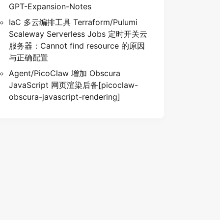
GPT-Expansion-Notes
IaC 多云编排工具 Terraform/Pulumi
Scaleway Serverless Jobs 定时开关云
服务器：Cannot find resource 的原因
与正确配置
Agent/PicoClaw 增加 Obscura
JavaScript 网页渲染后备[picoclaw-
obscura-javascript-rendering]