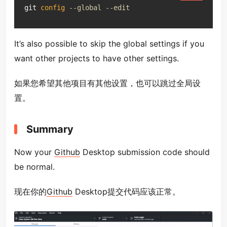
git 
config
--global --edit
It’s also possible to skip the global settings if you
want other projects to have other settings.
如果您希望其他项目有其他设置，也可以跳过全局设
置。
Summary
Now your
Github
Desktop submission code should
be normal.
现在你的
Github
Desktop提交代码应该正常。