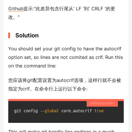
Github
提示:"此差异包含行尾从' LF '到' CRLF '的更
改。"
Solution
You should set your git config to have the autocrlf
option set, so lines are not comited as crlf. Run this
on the command line:
您应该将git配置设置为autocrlf选项，这样行就不会被
指定为crlf。在命令行上运行以下命令:
git config --
global
 core.autocrlf 
true
This will make git handle line endings in a much