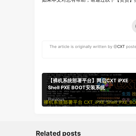
The article is originally written by @
CXT
post
【裸机系统部署平台】网启CXT iPXE
Shell PXE BOOT安装系统
Previous
Related posts