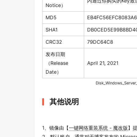
内通过你购买的Key
Notice）
MD5
EB4FC56EFC8083A6
SHA1
DB0CED5E99B8BD4
CRC32
79DC64C8
发布日期
（Release
April 21, 2021
Date）
Disk_
Windows
_
Server
其他说明
1、镜像由【
一键网络重装系统 - 魔改版
】
2、默认账户，通常对于博客发布的 Microso