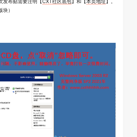
次发布贴需要注明【
CXT社区底包
】和【
本页地址
】。
版块）