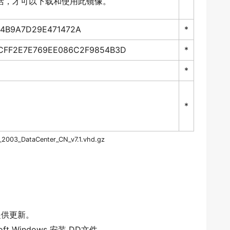
激活，才可以下载和使用此镜像。
4B9A7D29E471472A
*
CFF2E7E769EE086C2F9854B3D
*
*
*
_
2003
_DataCenter_CN_v7.1.vhd.gz
提供更新。
ft
Windows
安装
DD
文件。