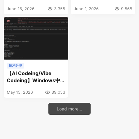
程
June 16, 2026
3,355
June 1, 2026
9,568
技术分享
【AI Codeing/Vibe
Codeing】Windows中
WSL(Ubuntu)安装
May 15, 2026
39,053
Claude Code和CC
Switch的全过程
Load more...