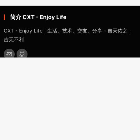
简介 CXT - Enjoy Life
CXT - Enjoy Life | 生活、技术、交友、分享 - 自天佑之，
吉无不利
网站导航
首页
特色专题
一键网络重装系统 - 魔改版（适用于Linux / Windows）
精英IDC计划 - 千万IDC计划（从入门到跑路）
CXT裸机系统部署平台（自定义安装任意系统）
OpenWRT-Virtualization-Servers
分类目录
站点公告
技术分享
生活感悟
更多(More)
浏览记录（Historical-Record）
支付捐赠（Payment-Donation）