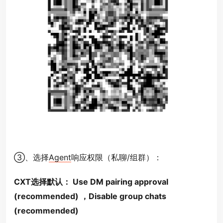
③、选择
Agent
响应权限（私聊/组群）：
CXT选择默认： Use DM pairing approval
(recommended) ，Disable group chats
(recommended)