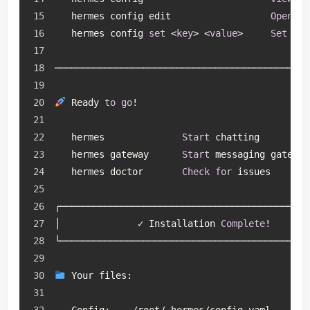
   hermes config edit                  
Open
 co
   hermes config 
set
 <
key
> <
value
>     
Set
 a s
──────────────────────────────────────────────
 Ready 
to
go
!
   hermes              
Start
 chatting
   hermes gateway      
Start
 messaging gateway
   hermes doctor       
Check
for
 issues
┌─────────────────────────────────────────────
│              ✓ Installation 
Complete
!       
└─────────────────────────────────────────────
 Your files: