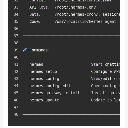
   Config:    /root/.hermes/config.yaml
   API 
Keys
:  /root/.hermes/.env
Data
:      /root/.hermes/cron/, sessions/, 
   Code:      /usr/
local
/lib/hermes-
agent
──────────────────────────────────────────────
 Commands:
   hermes                     
Start
 chatting
   hermes setup               Configure API 
ke
   hermes config              
View
/edit config
   hermes config edit         
Open
 config 
in
 e
   hermes gateway 
install
Install
 gateway 
   hermes 
update
Update
to
 latest
──────────────────────────────────────────────