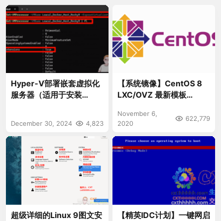
Hyper-V部署嵌套虚拟化
【系统镜像】CentOS 8
服务器（适用于安装
LXC/OVZ 最新模板
PVE、Docker、KVM
v1.1（开启SSH、时区、优
November 6,
等）
化）
622,779
December 30, 2024
4,823
2020
超级详细的Linux 9图文安
【精英IDC计划】一键网启