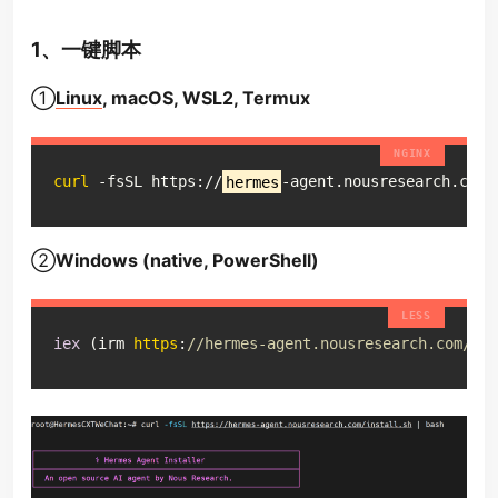
1、一键脚本
①
Linux
, macOS, WSL2, Termux
curl
 -fsSL https://
hermes
-agent.nousresearch.com/
②
Windows (native, PowerShell)
iex
 (irm 
https
:
//hermes-agent.nousresearch.com/ins