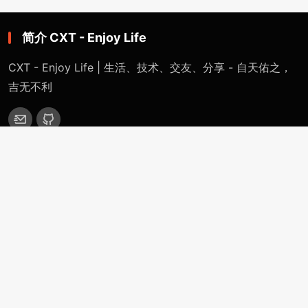
简介 CXT - Enjoy Life
CXT - Enjoy Life | 生活、技术、交友、分享 - 自天佑之，
吉无不利
网站导航
首页
特色专题
一键网络重装系统 - 魔改版（适用于Linux / Windows）
精英IDC计划 - 千万IDC计划（从入门到跑路）
CXT裸机系统部署平台（自定义安装任意系统）
OpenWRT-Virtualization-Servers
分类目录
站点公告
技术分享
生活感悟
更多(More)
浏览记录（Historical-Record）
支付捐赠（Payment-Donation）