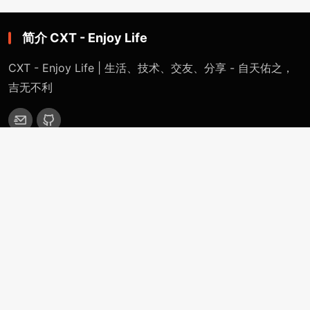
简介 CXT - Enjoy Life
CXT - Enjoy Life | 生活、技术、交友、分享 - 自天佑之，
吉无不利
网站导航
首页
特色专题
一键网络重装系统 - 魔改版（适用于Linux / Windows）
精英IDC计划 - 千万IDC计划（从入门到跑路）
CXT裸机系统部署平台（自定义安装任意系统）
OpenWRT-Virtualization-Servers
分类目录
站点公告
技术分享
生活感悟
更多(More)
浏览记录（Historical-Record）
支付捐赠（Payment-Donation）