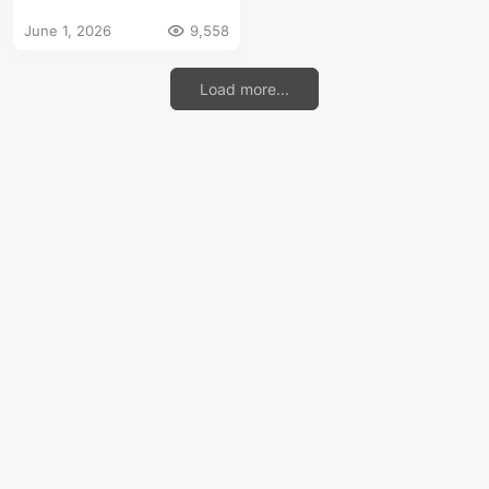
程
June 1, 2026
9,558
Load more...