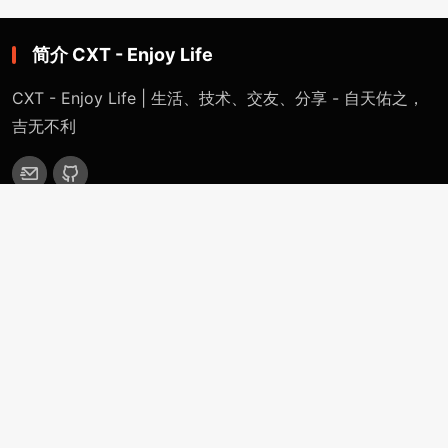
简介 CXT - Enjoy Life
CXT - Enjoy Life | 生活、技术、交友、分享 - 自天佑之，
吉无不利
网站导航
首页
特色专题
一键网络重装系统 - 魔改版（适用于Linux / Windows）
精英IDC计划 - 千万IDC计划（从入门到跑路）
CXT裸机系统部署平台（自定义安装任意系统）
OpenWRT-Virtualization-Servers
分类目录
站点公告
技术分享
生活感悟
更多(More)
浏览记录（Historical-Record）
支付捐赠（Payment-Donation）