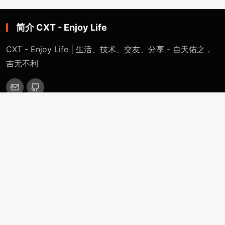
简介 CXT - Enjoy Life
CXT - Enjoy Life | 生活、技术、交友、分享 - 自天佑之，
吉无不利
网站导航
首页
特色专题
一键网络重装系统 - 魔改版（适用于Linux / Windows）
精英IDC计划 - 千万IDC计划（从入门到跑路）
CXT裸机系统部署平台（自定义安装任意系统）
OpenWRT-Virtualization-Servers
分类目录
站点公告
技术分享
生活感悟
更多(More)
浏览记录（Historical-Record）
支付捐赠（Payment-Donation）