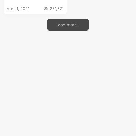
需按键提示-可启动
April 1, 2021
261,571
Windows原版ISO）
Load more...