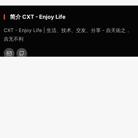
简介 CXT - Enjoy Life
CXT - Enjoy Life | 生活、技术、交友、分享 - 自天佑之，
吉无不利
网站导航
首页
特色专题
一键网络重装系统 - 魔改版（适用于Linux / Windows）
精英IDC计划 - 千万IDC计划（从入门到跑路）
CXT裸机系统部署平台（自定义安装任意系统）
OpenWRT-Virtualization-Servers
分类目录
站点公告
技术分享
生活感悟
更多(More)
浏览记录（Historical-Record）
支付捐赠（Payment-Donation）