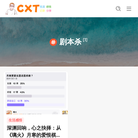
[1]
剧本杀
生活感悟
深渊回响，心之抉择：从
《璃火》月寒的爱恨棋