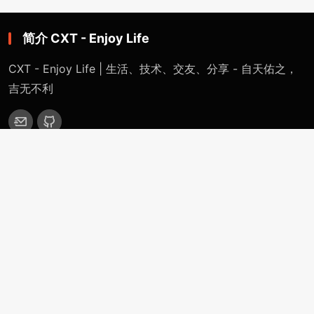
简介 CXT - Enjoy Life
CXT - Enjoy Life | 生活、技术、交友、分享 - 自天佑之，
吉无不利
网站导航
首页
特色专题
一键网络重装系统 - 魔改版（适用于Linux / Windows）
精英IDC计划 - 千万IDC计划（从入门到跑路）
CXT裸机系统部署平台（自定义安装任意系统）
OpenWRT-Virtualization-Servers
分类目录
站点公告
技术分享
生活感悟
更多(More)
浏览记录（Historical-Record）
支付捐赠（Payment-Donation）