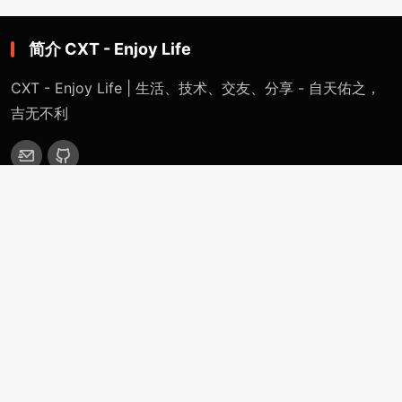
简介 CXT - Enjoy Life
CXT - Enjoy Life | 生活、技术、交友、分享 - 自天佑之，
吉无不利
网站导航
首页
特色专题
一键网络重装系统 - 魔改版（适用于Linux / Windows）
精英IDC计划 - 千万IDC计划（从入门到跑路）
CXT裸机系统部署平台（自定义安装任意系统）
OpenWRT-Virtualization-Servers
分类目录
站点公告
技术分享
生活感悟
更多(More)
浏览记录（Historical-Record）
支付捐赠（Payment-Donation）