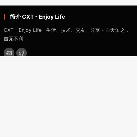
简介 CXT - Enjoy Life
CXT - Enjoy Life | 生活、技术、交友、分享 - 自天佑之，
吉无不利
网站导航
首页
特色专题
一键网络重装系统 - 魔改版（适用于Linux / Windows）
精英IDC计划 - 千万IDC计划（从入门到跑路）
CXT裸机系统部署平台（自定义安装任意系统）
OpenWRT-Virtualization-Servers
分类目录
站点公告
技术分享
生活感悟
更多(More)
浏览记录（Historical-Record）
支付捐赠（Payment-Donation）