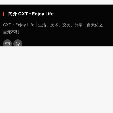
简介 CXT - Enjoy Life
CXT - Enjoy Life | 生活、技术、交友、分享 - 自天佑之，
吉无不利
网站导航
首页
特色专题
一键网络重装系统 - 魔改版（适用于Linux / Windows）
精英IDC计划 - 千万IDC计划（从入门到跑路）
CXT裸机系统部署平台（自定义安装任意系统）
OpenWRT-Virtualization-Servers
分类目录
站点公告
技术分享
生活感悟
更多(More)
浏览记录（Historical-Record）
支付捐赠（Payment-Donation）